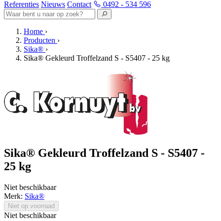
Referenties
Nieuws
Contact
0492 - 534 596
Home
›
Producten
›
Sika®
›
Sika® Gekleurd Troffelzand S - S5407 - 25 kg
Sika® Gekleurd Troffelzand S - S5407 -
25 kg
Niet beschikbaar
Merk:
Sika®
Niet op voorraad
Niet beschikbaar