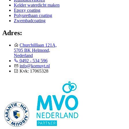
Kelder waterdicht maken
Epoxy coating
Polyurethaan coating
Zwembadcoating
Adres:
Churchilllaan 121A,
5705 BK Helmond,
Nederland
0492 - 534 596
info@kornuyt.nl
Kvk: 17065328