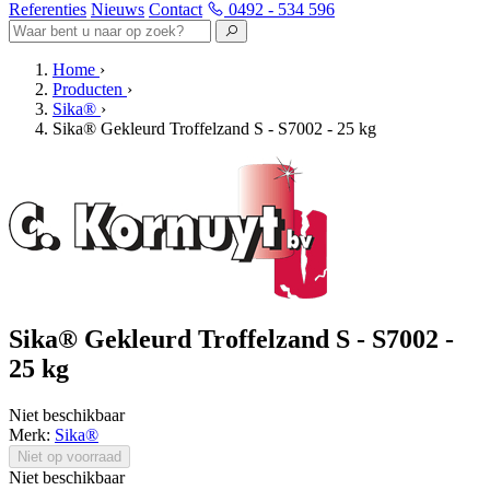
Referenties
Nieuws
Contact
0492 - 534 596
Home
›
Producten
›
Sika®
›
Sika® Gekleurd Troffelzand S - S7002 - 25 kg
Sika® Gekleurd Troffelzand S - S7002 -
25 kg
Niet beschikbaar
Merk:
Sika®
Niet op voorraad
Niet beschikbaar