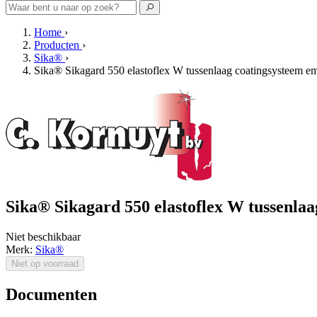
Home
›
Producten
›
Sika®
›
Sika® Sikagard 550 elastoflex W tussenlaag coatingsysteem em
Sika® Sikagard 550 elastoflex W tussenlaa
Niet beschikbaar
Merk:
Sika®
Niet op voorraad
Documenten