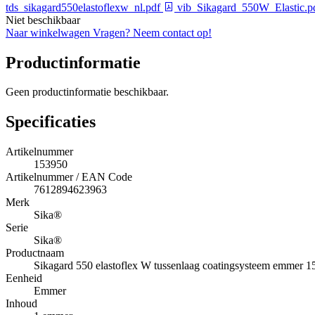
tds_sikagard550elastoflexw_nl.pdf
vib_Sikagard_550W_Elastic.p
Niet beschikbaar
Naar winkelwagen
Vragen? Neem contact op!
Productinformatie
Geen productinformatie beschikbaar.
Specificaties
Artikelnummer
153950
Artikelnummer / EAN Code
7612894623963
Merk
Sika®
Serie
Sika®
Productnaam
Sikagard 550 elastoflex W tussenlaag coatingsysteem emmer 15
Eenheid
Emmer
Inhoud