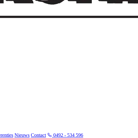
renties
Nieuws
Contact
0492 - 534 596