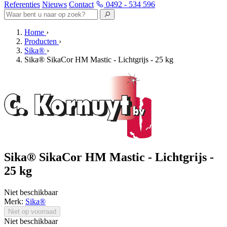
Referenties
Nieuws
Contact
0492 - 534 596
Home
›
Producten
›
Sika®
›
Sika® SikaCor HM Mastic - Lichtgrijs - 25 kg
Sika® SikaCor HM Mastic - Lichtgrijs -
25 kg
Niet beschikbaar
Merk:
Sika®
Niet op voorraad
Niet beschikbaar