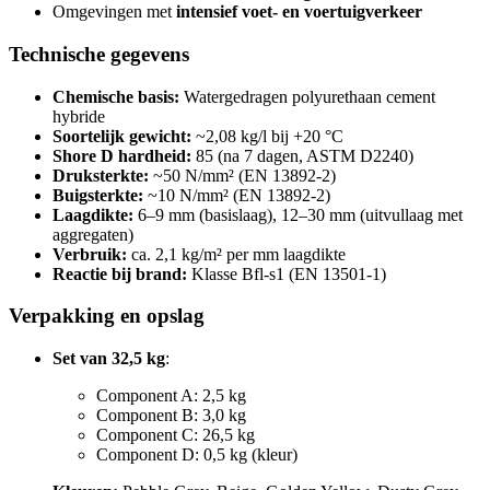
Omgevingen met
intensief voet- en voertuigverkeer
Technische gegevens
Chemische basis:
Watergedragen polyurethaan cement
hybride
Soortelijk gewicht:
~2,08 kg/l bij +20 °C
Shore D hardheid:
85 (na 7 dagen, ASTM D2240)
Druksterkte:
~50 N/mm² (EN 13892-2)
Buigsterkte:
~10 N/mm² (EN 13892-2)
Laagdikte:
6–9 mm (basislaag), 12–30 mm (uitvullaag met
aggregaten)
Verbruik:
ca. 2,1 kg/m² per mm laagdikte
Reactie bij brand:
Klasse Bfl-s1 (EN 13501-1)
Verpakking en opslag
Set van 32,5 kg
:
Component A: 2,5 kg
Component B: 3,0 kg
Component C: 26,5 kg
Component D: 0,5 kg (kleur)