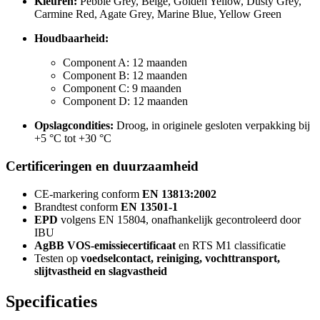
Kleuren:
Pebble Grey, Beige, Golden Yellow, Dusty Grey,
Carmine Red, Agate Grey, Marine Blue, Yellow Green
Houdbaarheid:
Component A: 12 maanden
Component B: 12 maanden
Component C: 9 maanden
Component D: 12 maanden
Opslagcondities:
Droog, in originele gesloten verpakking bij
+5 °C tot +30 °C
Certificeringen en duurzaamheid
CE-markering conform
EN 13813:2002
Brandtest conform
EN 13501-1
EPD
volgens EN 15804, onafhankelijk gecontroleerd door
IBU
AgBB VOS-emissiecertificaat
en RTS M1 classificatie
Testen op
voedselcontact, reiniging, vochttransport,
slijtvastheid en slagvastheid
Specificaties