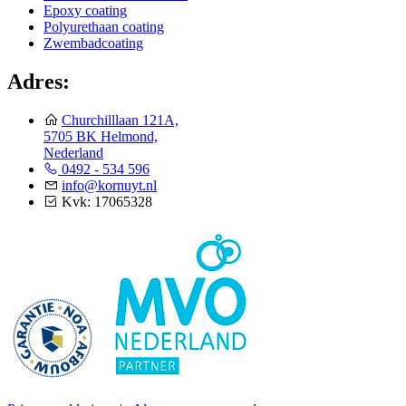
Epoxy coating
Polyurethaan coating
Zwembadcoating
Adres:
Churchilllaan 121A,
5705 BK Helmond,
Nederland
0492 - 534 596
info@kornuyt.nl
Kvk: 17065328