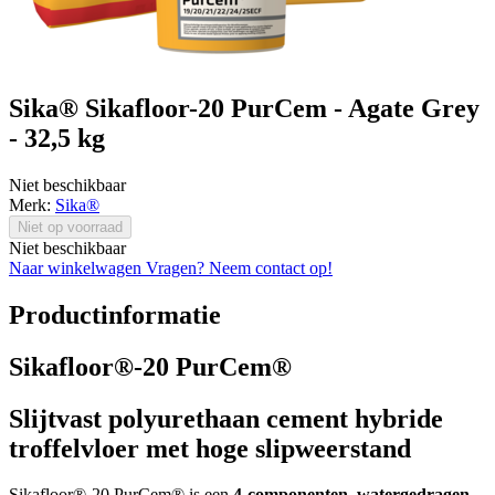
Sika® Sikafloor-20 PurCem - Agate Grey
- 32,5 kg
Niet beschikbaar
Merk:
Sika®
Niet op voorraad
Niet beschikbaar
Naar winkelwagen
Vragen? Neem contact op!
Productinformatie
Sikafloor®-20 PurCem®
Slijtvast polyurethaan cement hybride
troffelvloer met hoge slipweerstand
Sikafloor®-20 PurCem® is een
4-componenten, watergedragen