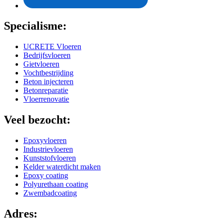
Specialisme:
UCRETE Vloeren
Bedrijfsvloeren
Gietvloeren
Vochtbestrijding
Beton injecteren
Betonreparatie
Vloerrenovatie
Veel bezocht:
Epoxyvloeren
Industrievloeren
Kunststofvloeren
Kelder waterdicht maken
Epoxy coating
Polyurethaan coating
Zwembadcoating
Adres: