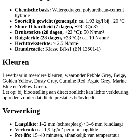
Chemische basis:
Watergedragen polyurethaan-cement
hybride
Soortelijk gewicht (gemengd):
ca. 1,93 kg/l bij +20 °C
Shore D hardheid (7 dagen, +23 °C):
85
Druksterkte (28 dagen, +23 °C):
50 N/mm²
Buigsterkte (28 dagen, +23 °C):
ca. 10 N/mm²
Hechttreksterkte:
≥ 2,5 N/mm²
Brandreactie:
Klasse Bfl-s1 (EN 13501-1)
Kleuren
Leverbaar in meerdere kleuren, waaronder Pebble Grey, Beige,
Golden Yellow, Dusty Grey, Carmine Red, Agate Grey, Marine
Blue en Yellow Green.
Let op: bij blootstelling aan direct zonlicht kan lichte verkleuring
optreden zonder dat dit de prestaties beïnvloedt.
Verwerking
Laagdikte:
1–2 mm (schraaplaag) / 3–6 mm (eindlaag)
Verbruik:
ca. 1,9 kg/m² per mm laagdikte
Pot-life:
15–40 minuten, afhankelijk van temperatuur