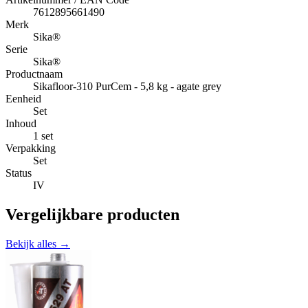
7612895661490
Merk
Sika®
Serie
Sika®
Productnaam
Sikafloor-310 PurCem - 5,8 kg - agate grey
Eenheid
Set
Inhoud
1 set
Verpakking
Set
Status
IV
Vergelijkbare producten
Bekijk alles →