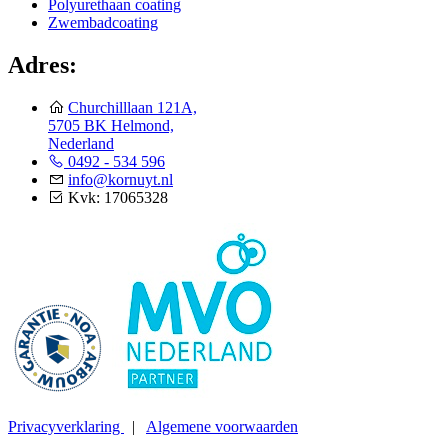
Polyurethaan coating
Zwembadcoating
Adres:
Churchilllaan 121A,
5705 BK Helmond,
Nederland
0492 - 534 596
info@kornuyt.nl
Kvk: 17065328
Privacyverklaring
|
Algemene voorwaarden