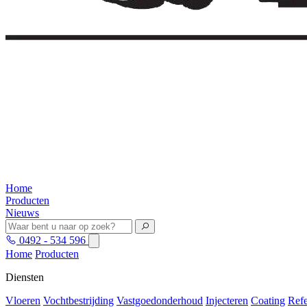
Home
Producten
Nieuws
0492 - 534 596
Home
Producten
Diensten
Vloeren
Vochtbestrijding
Vastgoedonderhoud
Injecteren
Coating
Refe