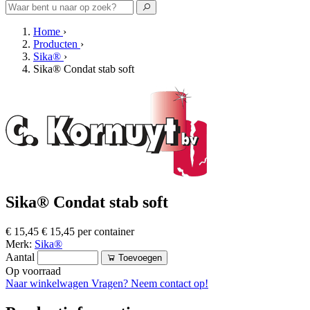
Home
›
Producten
›
Sika®
›
Sika® Condat stab soft
Sika® Condat stab soft
€ 15,45
€ 15,45 per container
Merk:
Sika®
Aantal
Toevoegen
Op voorraad
Naar winkelwagen
Vragen? Neem contact op!