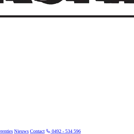
renties
Nieuws
Contact
0492 - 534 596