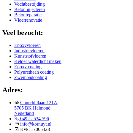
Vochtbestrijding
Beton injecteren
Betonreparatie
Vloerrenovatie
Veel bezocht:
Epoxyvloeren
Industrievloeren
Kunststofvloeren
Kelder waterdicht maken
Epoxy coating
Polyurethaan coating
Zwembadcoating
Adres:
Churchilllaan 121A,
5705 BK Helmond,
Nederland
0492 - 534 596
info@kornuyt.nl
Kvk: 17065328