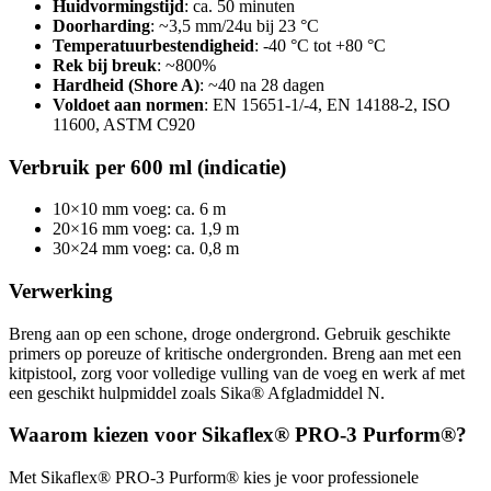
Huidvormingstijd
: ca. 50 minuten
Doorharding
: ~3,5 mm/24u bij 23 °C
Temperatuurbestendigheid
: -40 °C tot +80 °C
Rek bij breuk
: ~800%
Hardheid (Shore A)
: ~40 na 28 dagen
Voldoet aan normen
: EN 15651-1/-4, EN 14188-2, ISO
11600, ASTM C920
Verbruik per 600 ml (indicatie)
10×10 mm voeg: ca. 6 m
20×16 mm voeg: ca. 1,9 m
30×24 mm voeg: ca. 0,8 m
Verwerking
Breng aan op een schone, droge ondergrond. Gebruik geschikte
primers op poreuze of kritische ondergronden. Breng aan met een
kitpistool, zorg voor volledige vulling van de voeg en werk af met
een geschikt hulpmiddel zoals Sika® Afgladmiddel N.
Waarom kiezen voor Sikaflex® PRO-3 Purform®?
Met Sikaflex® PRO-3 Purform® kies je voor professionele