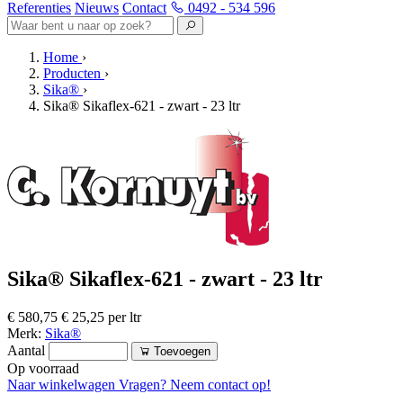
Referenties
Nieuws
Contact
0492 - 534 596
Home
›
Producten
›
Sika®
›
Sika® Sikaflex-621 - zwart - 23 ltr
Sika® Sikaflex-621 - zwart - 23 ltr
€ 580,75
€ 25,25 per ltr
Merk:
Sika®
Aantal
Toevoegen
Op voorraad
Naar winkelwagen
Vragen? Neem contact op!