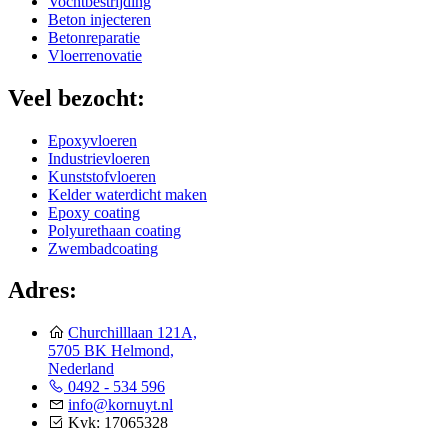
Vochtbestrijding
Beton injecteren
Betonreparatie
Vloerrenovatie
Veel bezocht:
Epoxyvloeren
Industrievloeren
Kunststofvloeren
Kelder waterdicht maken
Epoxy coating
Polyurethaan coating
Zwembadcoating
Adres:
Churchilllaan 121A,
5705 BK Helmond,
Nederland
0492 - 534 596
info@kornuyt.nl
Kvk: 17065328