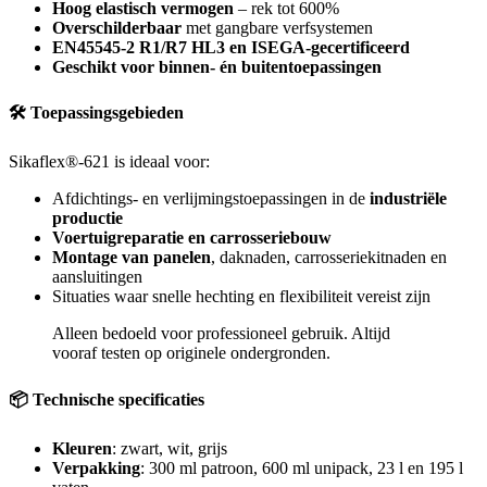
Hoog elastisch vermogen
– rek tot 600%
Overschilderbaar
met gangbare verfsystemen
EN45545-2 R1/R7 HL3 en ISEGA-gecertificeerd
Geschikt voor binnen- én buitentoepassingen
🛠 Toepassingsgebieden
Sikaflex®-621 is ideaal voor:
Afdichtings- en verlijmingstoepassingen in de
industriële
productie
Voertuigreparatie en carrosseriebouw
Montage van panelen
, daknaden, carrosseriekitnaden en
aansluitingen
Situaties waar snelle hechting en flexibiliteit vereist zijn
Alleen bedoeld voor professioneel gebruik. Altijd
vooraf testen op originele ondergronden.
📦 Technische specificaties
Kleuren
: zwart, wit, grijs
Verpakking
: 300 ml patroon, 600 ml unipack, 23 l en 195 l