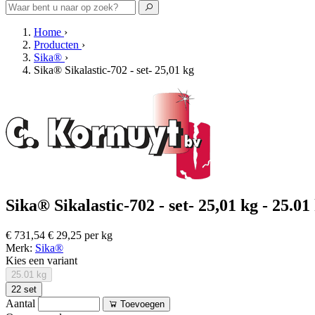
Home
›
Producten
›
Sika®
›
Sika® Sikalastic-702 - set- 25,01 kg
Sika® Sikalastic-702 - set- 25,01 kg - 25.01
€ 731,54
€ 29,25 per kg
Merk:
Sika®
Kies een variant
25.01 kg
22 set
Aantal
Toevoegen