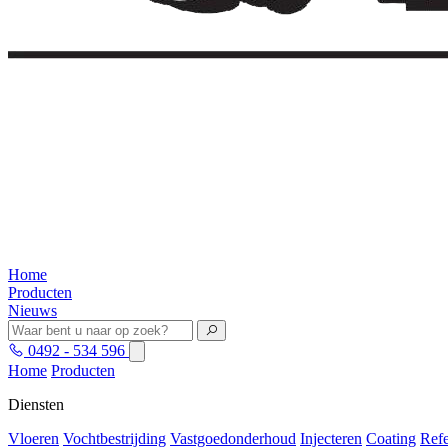
Home
Producten
Nieuws
0492 - 534 596
Home
Producten
Diensten
Vloeren
Vochtbestrijding
Vastgoedonderhoud
Injecteren
Coating
Refe