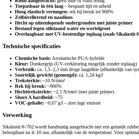
Koud aangebracht:
geen hitte of vlam nodig
Toepasbaar in één laag
– bespaart tijd en arbeid
Hoog elastisch vermogen:
rek bij breuk tot 900%
Zelfnivellerend en naadloos
Hecht op uiteenlopende ondergronden met juiste primer
Bestand tegen stilstaand water en wortelgroei
Overlaagbaar met UV-bestendige toplaag (zoals Sikalastic
Technische specificaties
Chemische basis:
Aromatische PUA-hybride
Kleur:
Donkergrijs (UV-verkleuring mogelijk zonder toplaag)
Verbruik:
ca. 1,5–2,3 mm droge laagdikte (afhankelijk van sy
Soortelijk gewicht (gemengd):
ca. 1,24 kg/l
Treksterkte:
~10 N/mm²
Rek bij breuk:
~900%
Hechttreksterkte:
~2,5 N/mm² (met juiste primer)
Shore A hardheid:
~75
VOC-gehalte:
~0,07 g/l – zeer lage emissie
Verwerking
Sikalastic®-702 wordt handmatig aangebracht met een getande rubbere
beloopbaar na 4–10 uur, afhankelijk van de temperatuur. Voor optimale