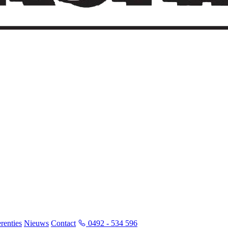
renties
Nieuws
Contact
0492 - 534 596