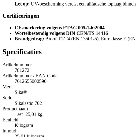
Let op:
UV-bescherming vereist een alifatische toplaag binnen 
Certificeringen
CE-markering volgens ETAG 005-1-6:2004
Wortelbestendig volgens DIN CEN/TS 14416
Brandgedrag:
Broof T1/T4 (EN 13501-5), Euroklasse E (EN
Specificaties
Artikelnummer
781272
Artikelnummer / EAN Code
7612655000590
Merk
Sika®
Serie
Sikalastic-702
Productnaam
- set- 25,01 kg
Eenheid
Kilogram
Inhoud
25,01 kilogram