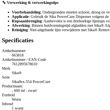
🔧 Verwerking & verwerkingstips
Voorbehandeling
: Ondergronden moeten schoon, droog en vetv
Applicatie
: Gebruik de Sika PowerCure Dispenser volgens de
Rupsaanbrenging
: Aanbevolen is een driehoekige lijmrups v
Afwerking
: Binnen huidvormingstijd afgladden met Sika® Af
Reiniging
: Niet-uitgeharde lijm verwijderen met Sika® Remo
Specificaties
Artikelnummer
663818
Artikelnummer / EAN Code
7612895678610
Merk
Sika®
Serie
Sikaflex-554 PowerCure
Productnaam
- 600 ml - zwart
Eenheid
Worst
Inhoud
1 worst