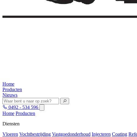
Home
Producten
Nieuws
0492 - 534 596
Home
Producten
Diensten
Vloeren
Vochtbestrijding
Vastgoedonderhoud
Injecteren
Coating
Refe