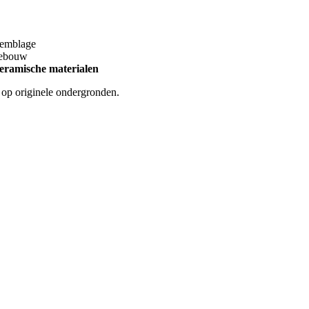
ssemblage
riebouw
keramische materialen
n op originele ondergronden.