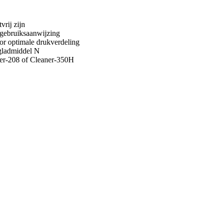
rij zijn
 gebruiksaanwijzing
oor optimale drukverdeling
gladmiddel N
ver-208 of Cleaner-350H