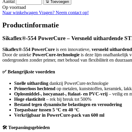
Aantal
Toevoegen
Op voorraad
Naar winkelwagen
Vragen? Neem contact op!
Productinformatie
Sikaflex®-554 PowerCure – Versneld uithardende STP
Sikaflex®-554 PowerCure
is een innovatieve,
versneld uithardend
Door de unieke
PowerCure-technologie
is deze lijm onafhankelijk 
ondergronden zonder primer, met behoud van flexibiliteit en duurzaa
✅ Belangrijkste voordelen
Snelle uitharding
dankzij PowerCure-technologie
Primerloos hechtend
op metalen, kunststoffen, keramiek, lak
Oplosmiddel-, isocyanaat-, ftalaat- en PVC-vrij
– veilig en m
Hoge elasticiteit
– rek bij breuk tot 500%
Bestand tegen dynamische belastingen en veroudering
Toepasbaar tussen 5 °C en 40 °C
Verkrijgbaar in PowerCure-pack van 600 ml
🛠 Toepassingsgebieden