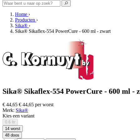
Home
›
Producten
›
Sika®
›
Sika® Sikaflex-554 PowerCure - 600 ml - zwart
Sika® Sikaflex-554 PowerCure - 600 ml - zw
€ 44,65
€ 44,65 per worst
Merk:
Sika®
Kies een variant
0.6 ltr
14 worst
48 doos