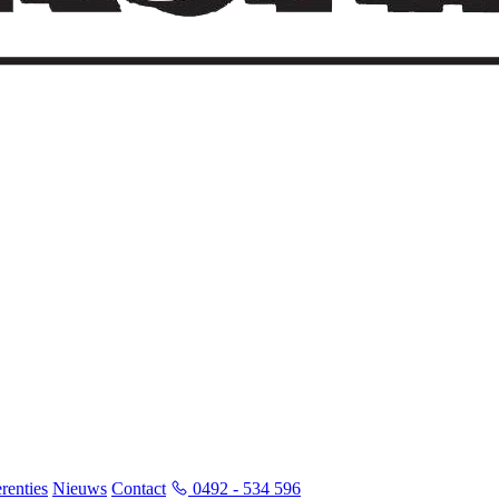
renties
Nieuws
Contact
0492 - 534 596