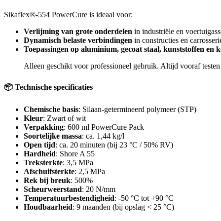
Sikaflex®-554 PowerCure is ideaal voor:
Verlijming van grote onderdelen
in industriële en voertuiga
Dynamisch belaste verbindingen
in constructies en carrosse
Toepassingen op aluminium, gecoat staal, kunststoffen en 
Alleen geschikt voor professioneel gebruik. Altijd vooraf teste
📦 Technische specificaties
Chemische basis
: Silaan-getermineerd polymeer (STP)
Kleur
: Zwart of wit
Verpakking
: 600 ml PowerCure Pack
Soortelijke massa
: ca. 1,44 kg/l
Open tijd
: ca. 20 minuten (bij 23 °C / 50% RV)
Hardheid
: Shore A 55
Treksterkte
: 3,5 MPa
Afschuifsterkte
: 2,5 MPa
Rek bij breuk
: 500%
Scheurweerstand
: 20 N/mm
Temperatuurbestendigheid
: -50 °C tot +90 °C
Houdbaarheid
: 9 maanden (bij opslag < 25 °C)