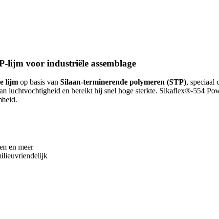
-lijm voor industriële assemblage
e lijm
op basis van
Silaan-terminerende polymeren (STP)
, speciaal
van luchtvochtigheid en bereikt hij snel hoge sterkte. Sikaflex®-554 Po
mheid.
ken en meer
ilieuvriendelijk