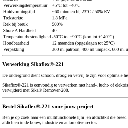
Verwerkingstemperatuur
+5°C tot +40°C
Huidvormingstijd
~60 minuten bij 23°C / 50% RV
Treksterkte
1,8 MPa
Rek bij breuk
500%
Shore A Hardheid
40
Temperatuurbestendigheid
-50°C tot +90°C (kort tot +140°C)
Houdbaarheid
12 maanden (opgeslagen tot 25°C)
Verpakking
300 ml patroon, 400 ml unipack, 600 ml un
Verwerking Sikaflex®-221
De ondergrond dient schoon, droog en vetvrij te zijn voor optimale 
Sikaflex®-221 is eenvoudig te verwerken met hand-, lucht- of elektr
verwijderd met Sika® Remover-208.
Bestel Sikaflex®-221 voor jouw project
Ben je op zoek naar een multifunctionele lijm- en afdichtkit die bree
afdichten in de bouw, industrie en automotive sector.