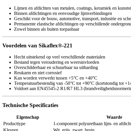
Lijmen en afdichten van metalen, coatings, keramiek en kunstst
Binnen afdichtingen en eenvoudige lijmverbindingen
Geschikt voor de bouw, automotive, transport, industrie en sc
Permanente elastische afdichtingen op verschillende ondergron
Zowel binnen als buiten toepasbaar
Voordelen van Sikaflex®-221
Hecht uitstekend op veel verschillende materialen
Bestand tegen veroudering en weersinvloeden
Overschilderbaar en schuurbaar na uitharding
Reukarm en niet corrosief
Kan worden verwerkt tussen +5°C en +40°C
Temperatuurbestendig van -50°C tot +90°C (kortstondig tot +
Voldoet aan EN45545-2 R1/R7 HL3 (brandveiligheidsnormeri
Technische Specificaties
Eigenschap
Waarde
Producttype
1-component polyurethaan lijm- en afdicht
Kleuren
Wit, grijs, zwart, bruin