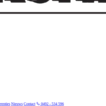
renties
Nieuws
Contact
0492 - 534 596