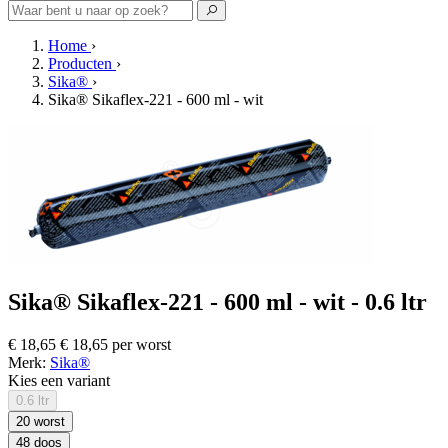
Home
›
Producten
›
Sika®
›
Sika® Sikaflex-221 - 600 ml - wit
Sika® Sikaflex-221 - 600 ml - wit - 0.6 ltr
€ 18,65
€ 18,65 per worst
Merk:
Sika®
Kies een variant
0.6 ltr
20 worst
48 doos