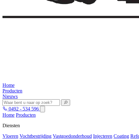
Home
Producten
Nieuws
0492 - 534 596
Home
Producten
Diensten
Vloeren
Vochtbestrijding
Vastgoedonderhoud
Injecteren
Coating
Refe