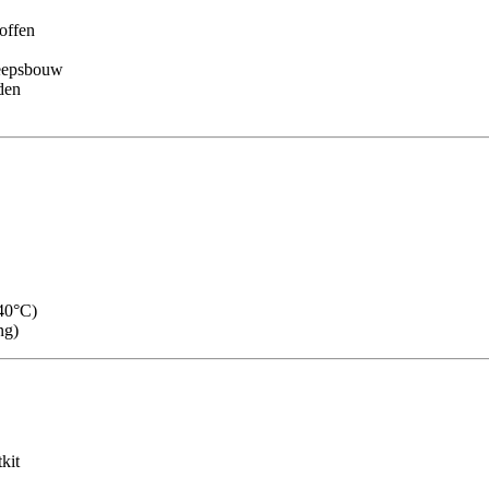
offen
heepsbouw
den
140°C)
ng)
kit