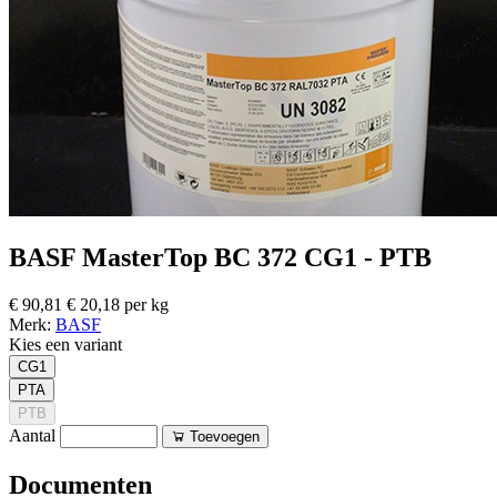
BASF MasterTop BC 372 CG1 - PTB
€ 90,81
€ 20,18 per kg
Merk:
BASF
Kies een variant
CG1
PTA
PTB
Aantal
Toevoegen
Documenten