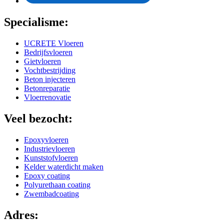
Specialisme:
UCRETE Vloeren
Bedrijfsvloeren
Gietvloeren
Vochtbestrijding
Beton injecteren
Betonreparatie
Vloerrenovatie
Veel bezocht:
Epoxyvloeren
Industrievloeren
Kunststofvloeren
Kelder waterdicht maken
Epoxy coating
Polyurethaan coating
Zwembadcoating
Adres: