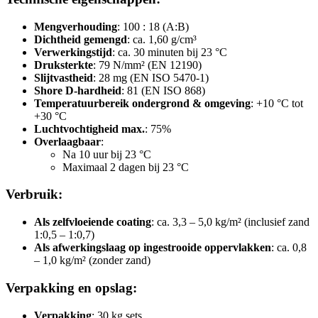
Mengverhouding
: 100 : 18 (A:B)
Dichtheid gemengd
: ca. 1,60 g/cm³
Verwerkingstijd
: ca. 30 minuten bij 23 °C
Druksterkte
: 79 N/mm² (EN 12190)
Slijtvastheid
: 28 mg (EN ISO 5470-1)
Shore D-hardheid
: 81 (EN ISO 868)
Temperatuurbereik ondergrond & omgeving
: +10 °C tot
+30 °C
Luchtvochtigheid max.
: 75%
Overlaagbaar
:
Na 10 uur bij 23 °C
Maximaal 2 dagen bij 23 °C
Verbruik:
Als zelfvloeiende coating
: ca. 3,3 – 5,0 kg/m² (inclusief zand
1:0,5 – 1:0,7)
Als afwerkingslaag op ingestrooide oppervlakken
: ca. 0,8
– 1,0 kg/m² (zonder zand)
Verpakking en opslag:
Verpakking
: 30 kg sets