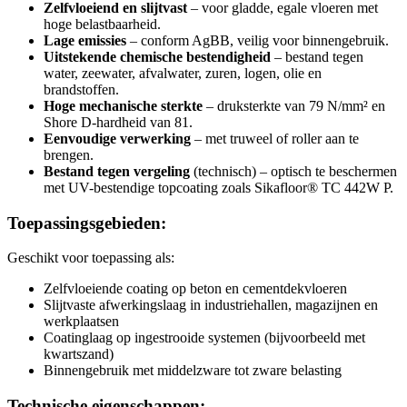
Zelfvloeiend en slijtvast
– voor gladde, egale vloeren met
hoge belastbaarheid.
Lage emissies
– conform AgBB, veilig voor binnengebruik.
Uitstekende chemische bestendigheid
– bestand tegen
water, zeewater, afvalwater, zuren, logen, olie en
brandstoffen.
Hoge mechanische sterkte
– druksterkte van 79 N/mm² en
Shore D-hardheid van 81.
Eenvoudige verwerking
– met truweel of roller aan te
brengen.
Bestand tegen vergeling
(technisch) – optisch te beschermen
met UV-bestendige topcoating zoals Sikafloor® TC 442W P.
Toepassingsgebieden:
Geschikt voor toepassing als:
Zelfvloeiende coating op beton en cementdekvloeren
Slijtvaste afwerkingslaag in industriehallen, magazijnen en
werkplaatsen
Coatinglaag op ingestrooide systemen (bijvoorbeeld met
kwartszand)
Binnengebruik met middelzware tot zware belasting
Technische eigenschappen: