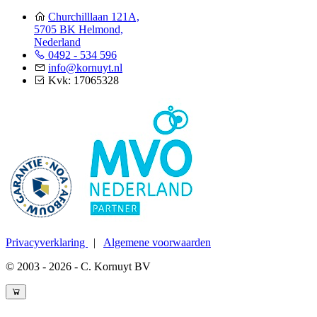
Churchilllaan 121A,
5705 BK Helmond,
Nederland
0492 - 534 596
info@kornuyt.nl
Kvk: 17065328
Privacyverklaring
|
Algemene voorwaarden
© 2003 - 2026 - C. Kornuyt BV