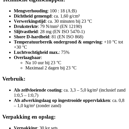
Mengverhouding
: 100 : 18 (A:B)
Dichtheid gemengd
: ca. 1,60 g/cm³
Verwerkingstijd
: ca. 30 minuten bij 23 °C
Druksterkte
: 79 N/mm² (EN 12190)
Slijtvastheid
: 28 mg (EN ISO 5470-1)
Shore D-hardheid
: 81 (EN ISO 868)
Temperatuurbereik ondergrond & omgeving
: +10 °C tot
+30 °C
Luchtvochtigheid max.
: 75%
Overlaagbaar
:
Na 10 uur bij 23 °C
Maximaal 2 dagen bij 23 °C
Verbruik:
Als zelfvloeiende coating
: ca. 3,3 – 5,0 kg/m² (inclusief zand
1:0,5 – 1:0,7)
Als afwerkingslaag op ingestrooide oppervlakken
: ca. 0,8
– 1,0 kg/m² (zonder zand)
Verpakking en opslag:
Verpakking
: 30 kg sets