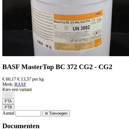
BASF MasterTop BC 372 CG2 - CG2
€ 60,17
€ 13,37 per kg
Merk:
BASF
Kies een variant
CG2
PTA
PTB
Aantal
Toevoegen
Documenten