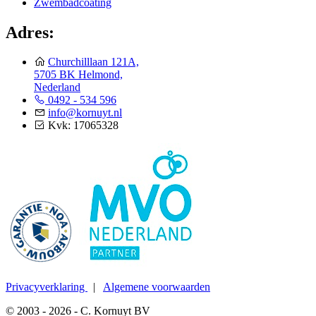
Zwembadcoating
Adres:
Churchilllaan 121A,
5705 BK Helmond,
Nederland
0492 - 534 596
info@kornuyt.nl
Kvk: 17065328
Privacyverklaring
|
Algemene voorwaarden
© 2003 - 2026 - C. Kornuyt BV