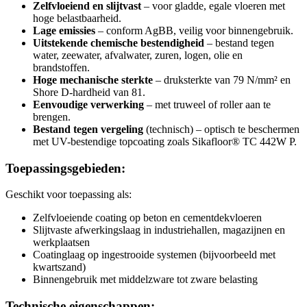
Zelfvloeiend en slijtvast
– voor gladde, egale vloeren met
hoge belastbaarheid.
Lage emissies
– conform AgBB, veilig voor binnengebruik.
Uitstekende chemische bestendigheid
– bestand tegen
water, zeewater, afvalwater, zuren, logen, olie en
brandstoffen.
Hoge mechanische sterkte
– druksterkte van 79 N/mm² en
Shore D-hardheid van 81.
Eenvoudige verwerking
– met truweel of roller aan te
brengen.
Bestand tegen vergeling
(technisch) – optisch te beschermen
met UV-bestendige topcoating zoals Sikafloor® TC 442W P.
Toepassingsgebieden:
Geschikt voor toepassing als:
Zelfvloeiende coating op beton en cementdekvloeren
Slijtvaste afwerkingslaag in industriehallen, magazijnen en
werkplaatsen
Coatinglaag op ingestrooide systemen (bijvoorbeeld met
kwartszand)
Binnengebruik met middelzware tot zware belasting
Technische eigenschappen: