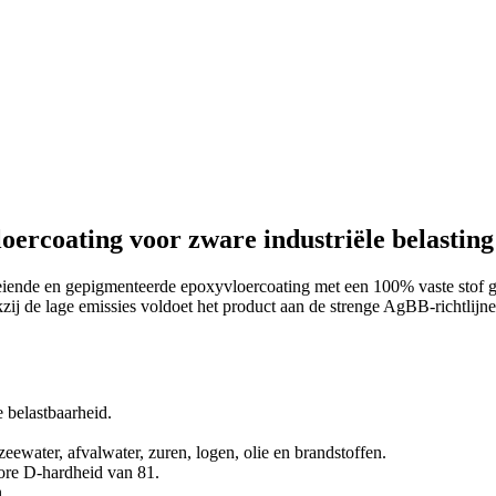
oercoating voor zware industriële belasting
eiende en gepigmenteerde epoxyvloercoating met een 100% vaste stof g
zij de lage emissies voldoet het product aan de strenge AgBB-richtlijne
 belastbaarheid.
eewater, afvalwater, zuren, logen, olie en brandstoffen.
ore D-hardheid van 81.
.