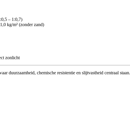
:0,5 – 1:0,7)
– 1,0 kg/m² (zonder zand)
ct zonlicht
 waar duurzaamheid, chemische resistentie en slijtvastheid centraal sta