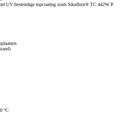
 met UV-bestendige topcoating zoals Sikafloor® TC 442W P.
kplaatsen
szand)
30 °C