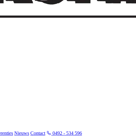
renties
Nieuws
Contact
0492 - 534 596