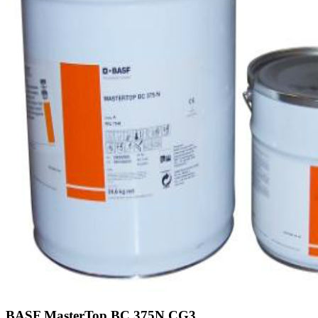
BASF MasterTop BC 375N CG3