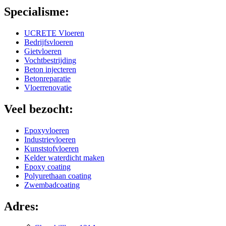
Specialisme:
UCRETE Vloeren
Bedrijfsvloeren
Gietvloeren
Vochtbestrijding
Beton injecteren
Betonreparatie
Vloerrenovatie
Veel bezocht:
Epoxyvloeren
Industrievloeren
Kunststofvloeren
Kelder waterdicht maken
Epoxy coating
Polyurethaan coating
Zwembadcoating
Adres: