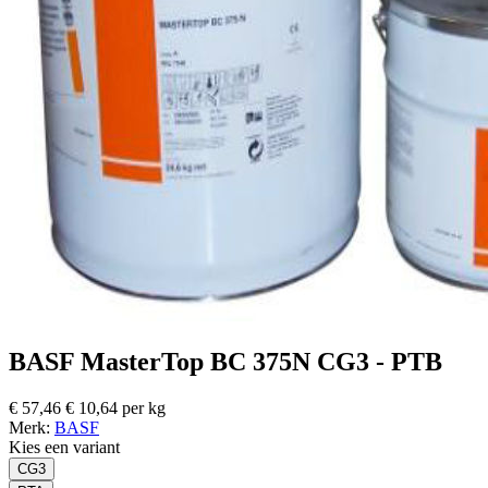
BASF MasterTop BC 375N CG3 - PTB
€ 57,46
€ 10,64 per kg
Merk:
BASF
Kies een variant
CG3