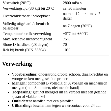
Viscositeit (20°C)
2800 mPa·s
Verwerkingstijd (30 kg) bij 20°C
ca. 30 minuten
na min. 12 uur – max. 3
Overschilderbaar / beloopbaar
dagen
Volledig uitgehard / chemisch
na 7 dagen (20°C)
belastbaar
Temperatuurbereik verwerking
+5°C tot +30°C
Max. relatieve luchtvochtigheid
75%
Shore D hardheid (28 dagen)
70
Rek bij breuk (DIN 53504)
10%
Verwerking
Voorbereiding:
ondergrond droog, schoon, draagkrachtig en
voorgestreken met geschikte primer
Mengen:
component B volledig bij A voegen en mechanisch
mengen (min. 3 minuten, niet met de hand)
Toepassing:
giet het mengsel uit en verdeel met een getande
spaan of vlakke rakel
Ontluchten:
narollen met een pinroller
Uitharding:
beschermen tegen watercontact voor 24 uur