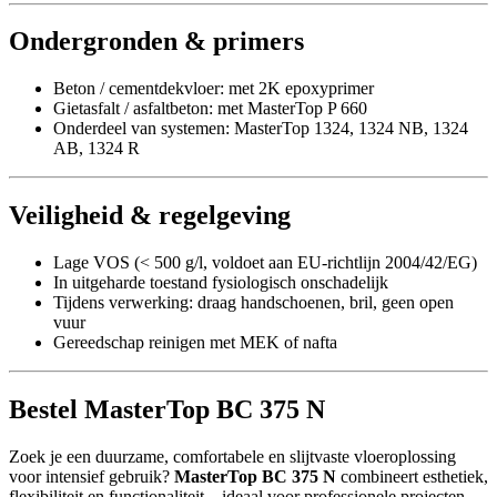
Ondergronden & primers
Beton / cementdekvloer: met 2K epoxyprimer
Gietasfalt / asfaltbeton: met MasterTop P 660
Onderdeel van systemen: MasterTop 1324, 1324 NB, 1324
AB, 1324 R
Veiligheid & regelgeving
Lage VOS (< 500 g/l, voldoet aan EU-richtlijn 2004/42/EG)
In uitgeharde toestand fysiologisch onschadelijk
Tijdens verwerking: draag handschoenen, bril, geen open
vuur
Gereedschap reinigen met MEK of nafta
Bestel MasterTop BC 375 N
Zoek je een duurzame, comfortabele en slijtvaste vloeroplossing
voor intensief gebruik?
MasterTop BC 375 N
combineert esthetiek,
flexibiliteit en functionaliteit – ideaal voor professionele projecten