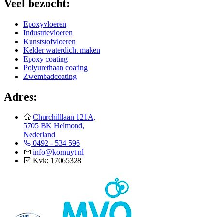
Veel bezocht:
Epoxyvloeren
Industrievloeren
Kunststofvloeren
Kelder waterdicht maken
Epoxy coating
Polyurethaan coating
Zwembadcoating
Adres:
Churchilllaan 121A,
5705 BK Helmond,
Nederland
0492 - 534 596
info@kornuyt.nl
Kvk: 17065328