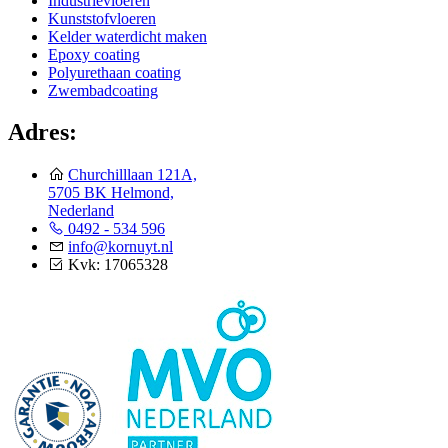
Industrievloeren
Kunststofvloeren
Kelder waterdicht maken
Epoxy coating
Polyurethaan coating
Zwembadcoating
Adres:
Churchilllaan 121A,
5705 BK Helmond,
Nederland
0492 - 534 596
info@kornuyt.nl
Kvk: 17065328