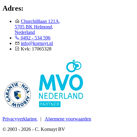
Adres:
Churchilllaan 121A,
5705 BK Helmond,
Nederland
0492 - 534 596
info@kornuyt.nl
Kvk: 17065328
Privacyverklaring
|
Algemene voorwaarden
© 2003 - 2026 - C. Kornuyt BV