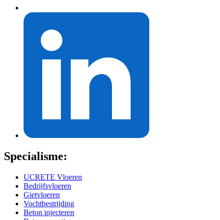
Specialisme:
UCRETE Vloeren
Bedrijfsvloeren
Gietvloeren
Vochtbestrijding
Beton injecteren