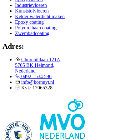
Industrievloeren
Kunststofvloeren
Kelder waterdicht maken
Epoxy coating
Polyurethaan coating
Zwembadcoating
Adres:
Churchilllaan 121A,
5705 BK Helmond,
Nederland
0492 - 534 596
info@kornuyt.nl
Kvk: 17065328