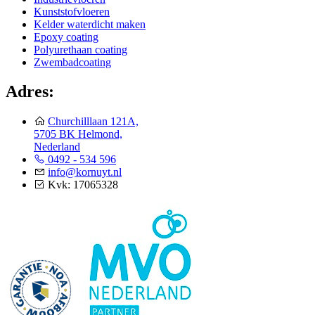
Kunststofvloeren
Kelder waterdicht maken
Epoxy coating
Polyurethaan coating
Zwembadcoating
Adres:
Churchilllaan 121A,
5705 BK Helmond,
Nederland
0492 - 534 596
info@kornuyt.nl
Kvk: 17065328