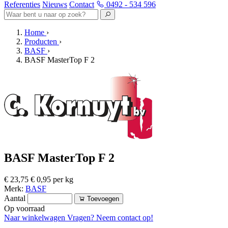
Referenties
Nieuws
Contact
0492 - 534 596
Home
›
Producten
›
BASF
›
BASF MasterTop F 2
BASF MasterTop F 2
€ 23,75
€ 0,95 per kg
Merk:
BASF
Aantal
Toevoegen
Op voorraad
Naar winkelwagen
Vragen? Neem contact op!