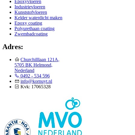
Epoxyvloeren
Industrievloeren
Kunststofvloeren
Kelder waterdicht maken
Epoxy coating
Polyurethaan coating
Zwembadcoating
Adres:
Churchilllaan 121A,
5705 BK Helmond,
Nederland
0492 - 534 596
info@kornuyt.nl
Kvk: 17065328