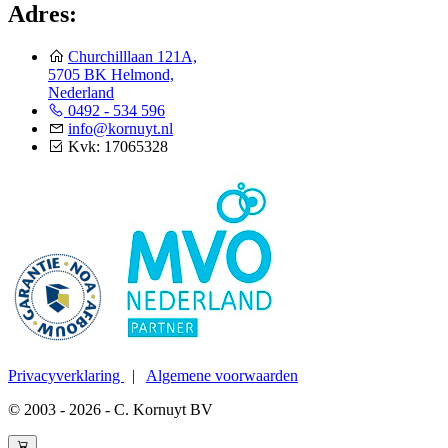
Adres:
Churchilllaan 121A,
5705 BK Helmond,
Nederland
0492 - 534 596
info@kornuyt.nl
Kvk: 17065328
Privacyverklaring
|
Algemene voorwaarden
© 2003 - 2026 - C. Kornuyt BV