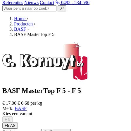
Referenties
Nieuws
Contact
0492 - 534 596
Home
›
Producten
›
BASF
›
BASF MasterTop F 5
BASF MasterTop F 5 - F 5
€ 17,00
€ 0,68 per kg
Merk:
BASF
Kies een variant
F 5
F5 AS