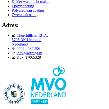
Kelder waterdicht maken
Epoxy coating
Polyurethaan coating
Zwembadcoating
Adres:
Churchilllaan 121A,
5705 BK Helmond,
Nederland
0492 - 534 596
info@kornuyt.nl
Kvk: 17065328