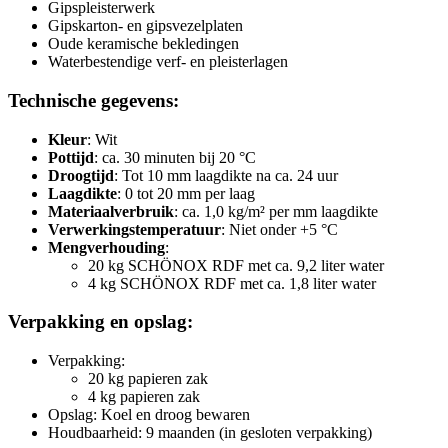
Gipspleisterwerk
Gipskarton- en gipsvezelplaten
Oude keramische bekledingen
Waterbestendige verf- en pleisterlagen
Technische gegevens:
Kleur
: Wit
Pottijd
: ca. 30 minuten bij 20 °C
Droogtijd
: Tot 10 mm laagdikte na ca. 24 uur
Laagdikte
: 0 tot 20 mm per laag
Materiaalverbruik
: ca. 1,0 kg/m² per mm laagdikte
Verwerkingstemperatuur
: Niet onder +5 °C
Mengverhouding
:
20 kg SCHÖNOX RDF met ca. 9,2 liter water
4 kg SCHÖNOX RDF met ca. 1,8 liter water
Verpakking en opslag:
Verpakking:
20 kg papieren zak
4 kg papieren zak
Opslag: Koel en droog bewaren
Houdbaarheid: 9 maanden (in gesloten verpakking)