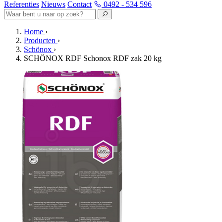
Referenties
Nieuws
Contact
0492 - 534 596
Home
›
Producten
›
Schönox
›
SCHÖNOX RDF Schonox RDF zak 20 kg