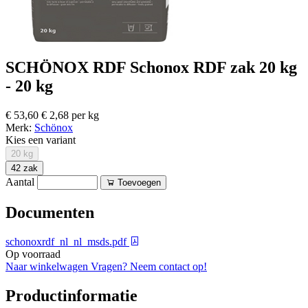
SCHÖNOX RDF Schonox RDF zak 20 kg
- 20 kg
€ 53,60
€ 2,68 per kg
Merk:
Schönox
Kies een variant
20 kg
42 zak
Aantal
Toevoegen
Documenten
schonoxrdf_nl_nl_msds.pdf
Op voorraad
Naar winkelwagen
Vragen? Neem contact op!
Productinformatie