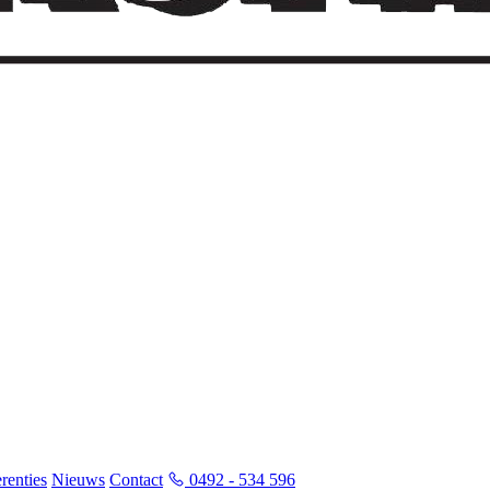
renties
Nieuws
Contact
0492 - 534 596