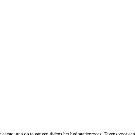
 eerste uren op te vangen tijdens het hydratatieproces. Tevens voor e