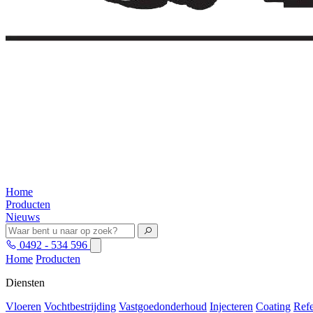
Home
Producten
Nieuws
0492 - 534 596
Home
Producten
Diensten
Vloeren
Vochtbestrijding
Vastgoedonderhoud
Injecteren
Coating
Refe