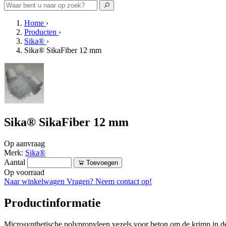
Home
›
Producten
›
Sika®
›
Sika® SikaFiber 12 mm
Sika® SikaFiber 12 mm
Op aanvraag
Merk:
Sika®
Aantal
Toevoegen
Op voorraad
Naar winkelwagen
Vragen? Neem contact op!
Productinformatie
Microsynthetische polypropyleen vezels voor beton om de krimp in de