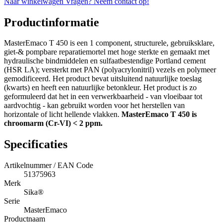
Naar winkelwagen
Vragen? Neem contact op!
Productinformatie
MasterEmaco T 450 is een 1 component, structurele, gebruiksklare,
giet-& pompbare reparatiemortel met hoge sterkte en gemaakt met
hydraulische bindmiddelen en sulfaatbestendige Portland cement
(HSR LA); versterkt met PAN (polyacrylonitril) vezels en polymeer
gemodificeerd. Het product bevat uitsluitend natuurlijke toeslag
(kwarts) en heeft een natuurlijke betonkleur. Het product is zo
geformuleerd dat het in een verwerkbaarheid - van vloeibaar tot
aardvochtig - kan gebruikt worden voor het herstellen van
horizontale of licht hellende vlakken.
MasterEmaco T 450 is
chroomarm (Cr-VI) < 2 ppm.
Specificaties
Artikelnummer / EAN Code
51375963
Merk
Sika®
Serie
MasterEmaco
Productnaam