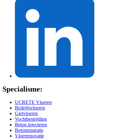
Specialisme:
UCRETE Vloeren
Bedrijfsvloeren
Gietvloeren
Vochtbestrijding
Beton injecteren
Betonreparatie
Vloerrenovatie