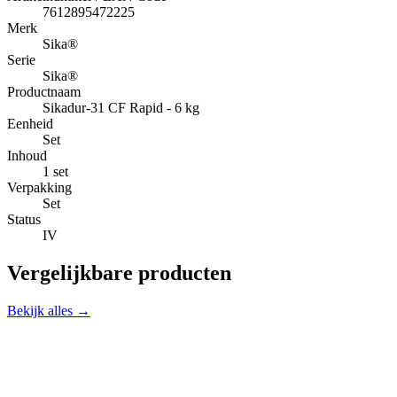
7612895472225
Merk
Sika®
Serie
Sika®
Productnaam
Sikadur-31 CF Rapid - 6 kg
Eenheid
Set
Inhoud
1 set
Verpakking
Set
Status
IV
Vergelijkbare producten
Bekijk alles →