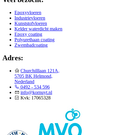
Epoxyvloeren
Industrievloeren
Kunststofvloeren
Kelder waterdicht maken
Epoxy coating
Polyurethaan coating
Zwembadcoating
Adres:
Churchilllaan 121A,
5705 BK Helmond,
Nederland
0492 - 534 596
info@kornuyt.nl
Kvk: 17065328