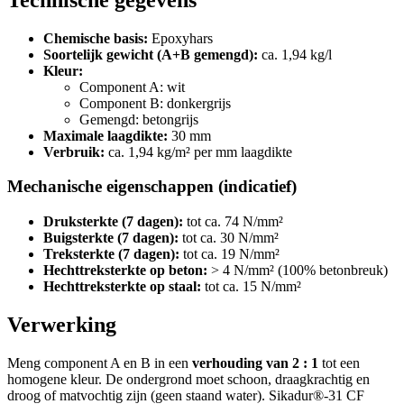
Chemische basis:
Epoxyhars
Soortelijk gewicht (A+B gemengd):
ca. 1,94 kg/l
Kleur:
Component A: wit
Component B: donkergrijs
Gemengd: betongrijs
Maximale laagdikte:
30 mm
Verbruik:
ca. 1,94 kg/m² per mm laagdikte
Mechanische eigenschappen (indicatief)
Druksterkte (7 dagen):
tot ca. 74 N/mm²
Buigsterkte (7 dagen):
tot ca. 30 N/mm²
Treksterkte (7 dagen):
tot ca. 19 N/mm²
Hechttreksterkte op beton:
> 4 N/mm² (100% betonbreuk)
Hechttreksterkte op staal:
tot ca. 15 N/mm²
Verwerking
Meng component A en B in een
verhouding van 2 : 1
tot een
homogene kleur. De ondergrond moet schoon, draagkrachtig en
droog of matvochtig zijn (geen staand water). Sikadur®-31 CF