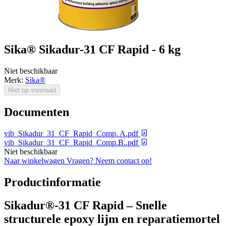
Sika® Sikadur-31 CF Rapid - 6 kg
Niet beschikbaar
Merk:
Sika®
Niet op voorraad
Documenten
vib_Sikadur_31_CF_Rapid_Comp. A.pdf
vib_Sikadur_31_CF_Rapid_Comp.B..pdf
Niet beschikbaar
Naar winkelwagen
Vragen? Neem contact op!
Productinformatie
Sikadur®-31 CF Rapid – Snelle
structurele epoxy lijm en reparatiemortel