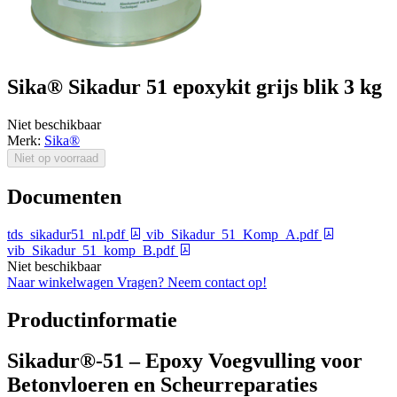
Sika® Sikadur 51 epoxykit grijs blik 3 kg
Niet beschikbaar
Merk:
Sika®
Niet op voorraad
Documenten
tds_sikadur51_nl.pdf
vib_Sikadur_51_Komp_A.pdf
vib_Sikadur_51_komp_B.pdf
Niet beschikbaar
Naar winkelwagen
Vragen? Neem contact op!
Productinformatie
Sikadur®-51 – Epoxy Voegvulling voor
Betonvloeren en Scheurreparaties