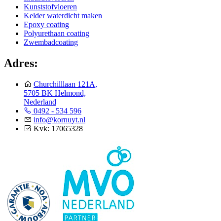
Kunststofvloeren
Kelder waterdicht maken
Epoxy coating
Polyurethaan coating
Zwembadcoating
Adres:
Churchilllaan 121A,
5705 BK Helmond,
Nederland
0492 - 534 596
info@kornuyt.nl
Kvk: 17065328