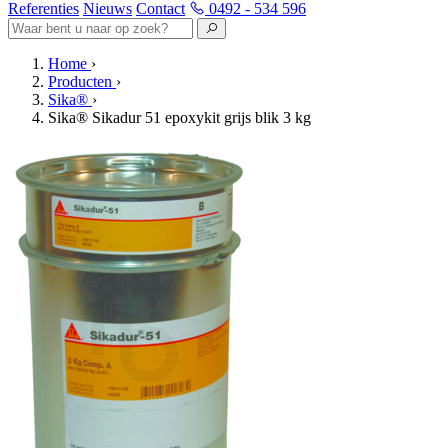
Referenties
Nieuws
Contact
0492 - 534 596
Home
›
Producten
›
Sika®
›
Sika® Sikadur 51 epoxykit grijs blik 3 kg