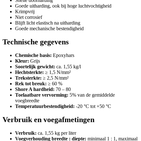
Snelle doorharding
Goede uitharding, ook bij hoge luchtvochtigheid
Krimpvrij
Niet corrosief
Blijft licht elastisch na uitharding
Goede mechanische bestendigheid
Technische gegevens
Chemische basis:
Epoxyhars
Kleur:
Grijs
Soortelijk gewicht:
ca. 1,55 kg/l
Hechtsterkte:
≥ 1,5 N/mm²
Treksterkte:
≥ 2,5 N/mm²
Rek tot breuk:
≥ 60 %
Shore A hardheid:
70 – 80
Toelaatbare vervorming:
5% van de gemiddelde
voegbreedte
Temperatuurbestendigheid:
-20 °C tot +50 °C
Verbruik en voegafmetingen
Verbruik:
ca. 1,55 kg per liter
Voegverhouding breedte : diepte:
minimaal 1 : 1, maximaal