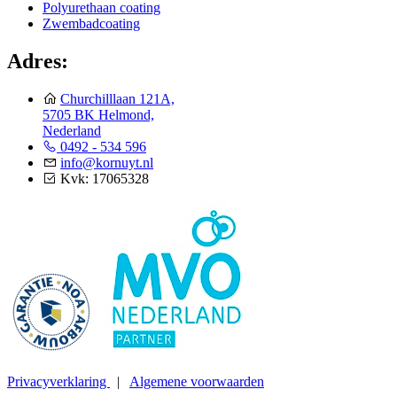
Polyurethaan coating
Zwembadcoating
Adres:
Churchilllaan 121A,
5705 BK Helmond,
Nederland
0492 - 534 596
info@kornuyt.nl
Kvk: 17065328
Privacyverklaring
|
Algemene voorwaarden