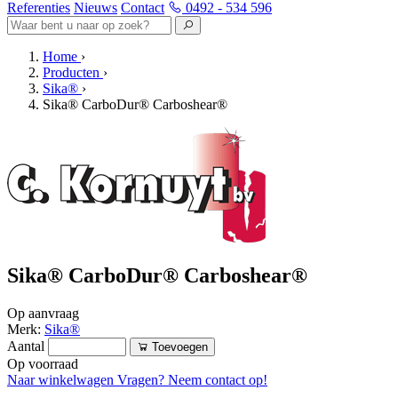
Referenties
Nieuws
Contact
0492 - 534 596
Home
›
Producten
›
Sika®
›
Sika® CarboDur® Carboshear®
Sika® CarboDur® Carboshear®
Op aanvraag
Merk:
Sika®
Aantal
Toevoegen
Op voorraad
Naar winkelwagen
Vragen? Neem contact op!