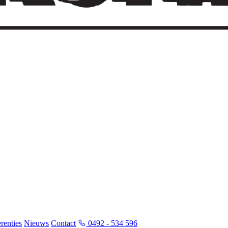
renties
Nieuws
Contact
0492 - 534 596