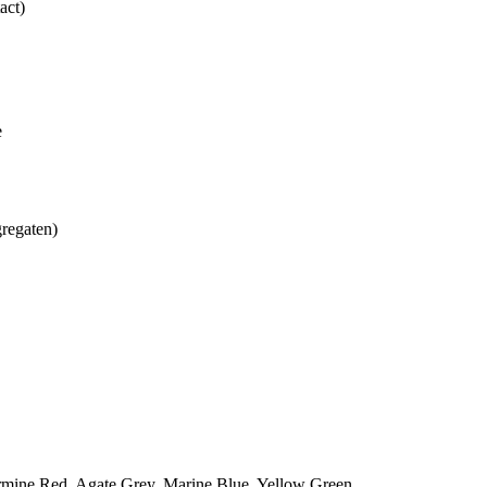
act)
e
regaten)
rmine Red, Agate Grey, Marine Blue, Yellow Green