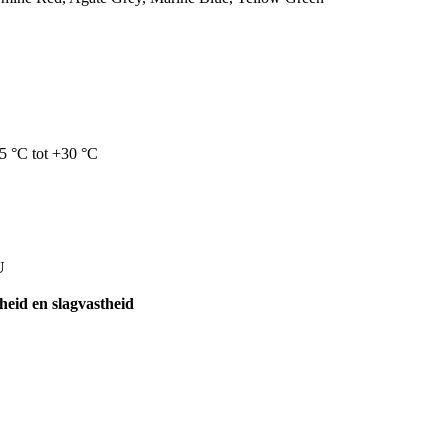
+5 °C tot +30 °C
U
theid en slagvastheid