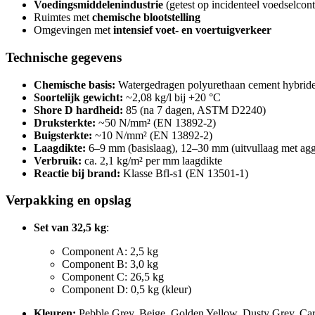
Voedingsmiddelenindustrie
(getest op incidenteel voedselcont
Ruimtes met
chemische blootstelling
Omgevingen met
intensief voet- en voertuigverkeer
Technische gegevens
Chemische basis:
Watergedragen polyurethaan cement hybrid
Soortelijk gewicht:
~2,08 kg/l bij +20 °C
Shore D hardheid:
85 (na 7 dagen, ASTM D2240)
Druksterkte:
~50 N/mm² (EN 13892-2)
Buigsterkte:
~10 N/mm² (EN 13892-2)
Laagdikte:
6–9 mm (basislaag), 12–30 mm (uitvullaag met agg
Verbruik:
ca. 2,1 kg/m² per mm laagdikte
Reactie bij brand:
Klasse Bfl-s1 (EN 13501-1)
Verpakking en opslag
Set van 32,5 kg
:
Component A: 2,5 kg
Component B: 3,0 kg
Component C: 26,5 kg
Component D: 0,5 kg (kleur)
Kleuren:
Pebble Grey, Beige, Golden Yellow, Dusty Grey, Ca