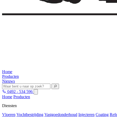
Home
Producten
Nieuws
0492 - 534 596
Home
Producten
Diensten
Vloeren
Vochtbestrijding
Vastgoedonderhoud
Injecteren
Coating
Refe