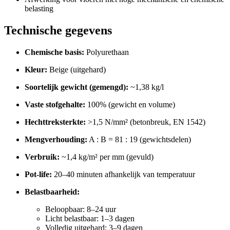
belasting
Technische gegevens
Chemische basis:
Polyurethaan
Kleur:
Beige (uitgehard)
Soortelijk gewicht (gemengd):
~1,38 kg/l
Vaste stofgehalte:
100% (gewicht en volume)
Hechttreksterkte:
>1,5 N/mm² (betonbreuk, EN 1542)
Mengverhouding:
A : B = 81 : 19 (gewichtsdelen)
Verbruik:
~1,4 kg/m² per mm (gevuld)
Pot-life:
20–40 minuten afhankelijk van temperatuur
Belastbaarheid:
Beloopbaar: 8–24 uur
Licht belastbaar: 1–3 dagen
Volledig uitgehard: 3–9 dagen