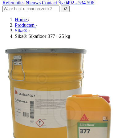
Referenties
Nieuws
Contact
0492 - 534 596
Home
›
Producten
›
Sika®
›
Sika® Sikafloor-377 - 25 kg