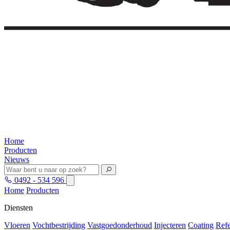
Home
Producten
Nieuws
0492 - 534 596
Home
Producten
Diensten
Vloeren
Vochtbestrijding
Vastgoedonderhoud
Injecteren
Coating
Refe