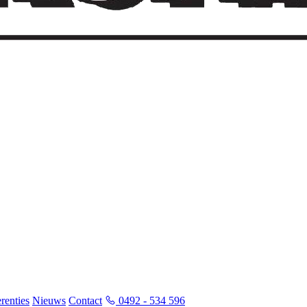
renties
Nieuws
Contact
0492 - 534 596