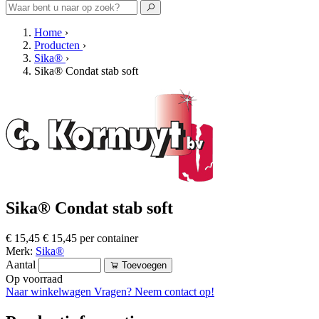
Home
›
Producten
›
Sika®
›
Sika® Condat stab soft
Sika® Condat stab soft
€ 15,45
€ 15,45 per container
Merk:
Sika®
Aantal
Toevoegen
Op voorraad
Naar winkelwagen
Vragen? Neem contact op!