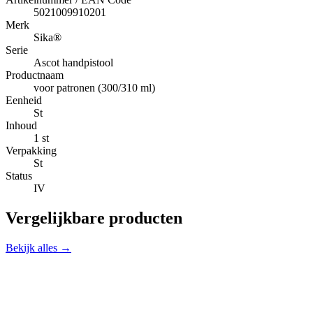
5021009910201
Merk
Sika®
Serie
Ascot handpistool
Productnaam
voor patronen (300/310 ml)
Eenheid
St
Inhoud
1 st
Verpakking
St
Status
IV
Vergelijkbare producten
Bekijk alles →