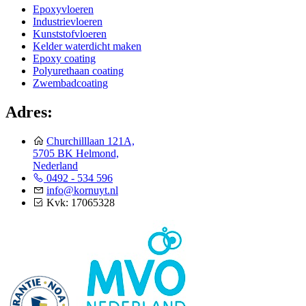
Epoxyvloeren
Industrievloeren
Kunststofvloeren
Kelder waterdicht maken
Epoxy coating
Polyurethaan coating
Zwembadcoating
Adres:
Churchilllaan 121A,
5705 BK Helmond,
Nederland
0492 - 534 596
info@kornuyt.nl
Kvk: 17065328