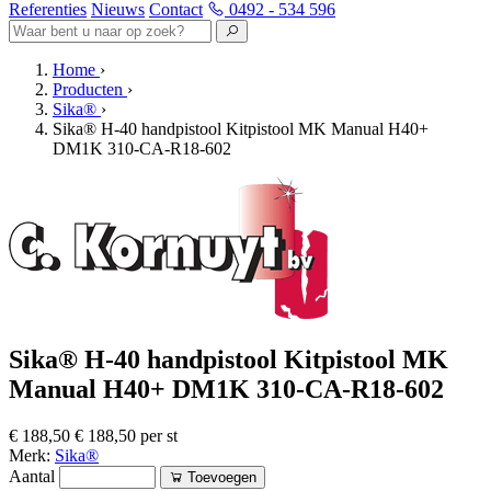
Referenties
Nieuws
Contact
0492 - 534 596
Home
›
Producten
›
Sika®
›
Sika® H-40 handpistool Kitpistool MK Manual H40+
DM1K 310-CA-R18-602
Sika® H-40 handpistool Kitpistool MK
Manual H40+ DM1K 310-CA-R18-602
€ 188,50
€ 188,50 per st
Merk:
Sika®
Aantal
Toevoegen