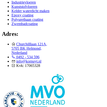
Industrievloeren
Kunststofvloeren
Kelder waterdicht maken
Epoxy coating
Polyurethaan coating
Zwembadcoating
Adres:
Churchilllaan 121A,
5705 BK Helmond,
Nederland
0492 - 534 596
info@kornuyt.nl
Kvk: 17065328