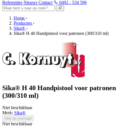
Referenties
Nieuws
Contact
0492 - 534 596
Home
›
Producten
›
Sika®
›
Sika® H 40 Handpistool voor patronen (300/310 ml)
Sika® H 40 Handpistool voor patronen
(300/310 ml)
Niet beschikbaar
Merk:
Sika®
Niet op voorraad
Niet beschikbaar