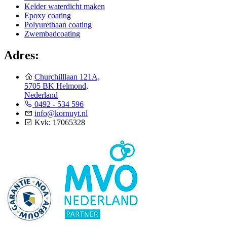
Kelder waterdicht maken
Epoxy coating
Polyurethaan coating
Zwembadcoating
Adres:
Churchilllaan 121A,
5705 BK Helmond,
Nederland
0492 - 534 596
info@kornuyt.nl
Kvk: 17065328