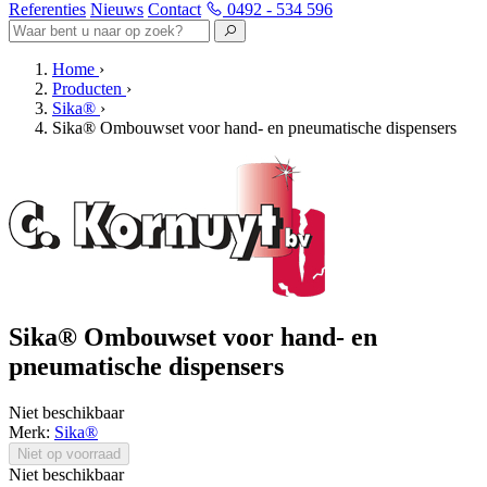
Referenties
Nieuws
Contact
0492 - 534 596
Home
›
Producten
›
Sika®
›
Sika® Ombouwset voor hand- en pneumatische dispensers
Sika® Ombouwset voor hand- en
pneumatische dispensers
Niet beschikbaar
Merk:
Sika®
Niet op voorraad
Niet beschikbaar