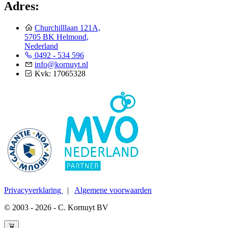
Adres:
Churchilllaan 121A,
5705 BK Helmond,
Nederland
0492 - 534 596
info@kornuyt.nl
Kvk: 17065328
Privacyverklaring
|
Algemene voorwaarden
© 2003 - 2026 - C. Kornuyt BV