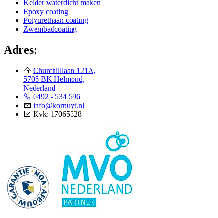
Kelder waterdicht maken
Epoxy coating
Polyurethaan coating
Zwembadcoating
Adres:
Churchilllaan 121A,
5705 BK Helmond,
Nederland
0492 - 534 596
info@kornuyt.nl
Kvk: 17065328