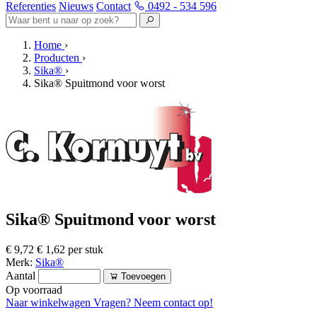
Referenties
Nieuws
Contact
0492 - 534 596
Home
›
Producten
›
Sika®
›
Sika® Spuitmond voor worst
Sika® Spuitmond voor worst
€ 9,72
€ 1,62 per stuk
Merk:
Sika®
Aantal
Toevoegen
Op voorraad
Naar winkelwagen
Vragen? Neem contact op!