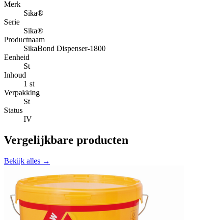
Merk
Sika®
Serie
Sika®
Productnaam
SikaBond Dispenser-1800
Eenheid
St
Inhoud
1 st
Verpakking
St
Status
IV
Vergelijkbare producten
Bekijk alles →