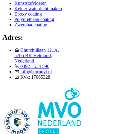
Kunststofvloeren
Kelder waterdicht maken
Epoxy coating
Polyurethaan coating
Zwembadcoating
Adres:
Churchilllaan 121A,
5705 BK Helmond,
Nederland
0492 - 534 596
info@kornuyt.nl
Kvk: 17065328