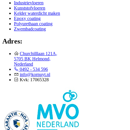
Industrievloeren
Kunststofvloeren
Kelder waterdicht maken
Epoxy coating
Polyurethaan coating
Zwembadcoating
Adres:
Churchilllaan 121A,
5705 BK Helmond,
Nederland
0492 - 534 596
info@kornuyt.nl
Kvk: 17065328