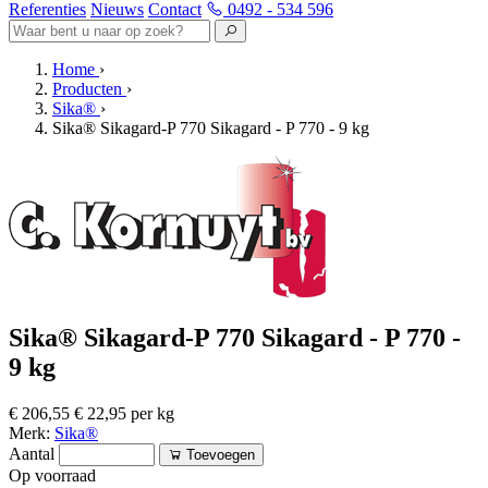
Referenties
Nieuws
Contact
0492 - 534 596
Home
›
Producten
›
Sika®
›
Sika® Sikagard-P 770 Sikagard - P 770 - 9 kg
Sika® Sikagard-P 770 Sikagard - P 770 -
9 kg
€ 206,55
€ 22,95 per kg
Merk:
Sika®
Aantal
Toevoegen
Op voorraad