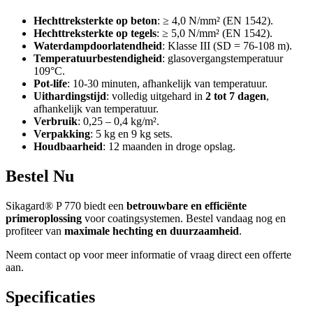
Hechttreksterkte op beton
: ≥ 4,0 N/mm² (EN 1542).
Hechttreksterkte op tegels
: ≥ 5,0 N/mm² (EN 1542).
Waterdampdoorlatendheid
: Klasse III (SD = 76-108 m).
Temperatuurbestendigheid
: glasovergangstemperatuur
109°C.
Pot-life
: 10-30 minuten, afhankelijk van temperatuur.
Uithardingstijd
: volledig uitgehard in
2 tot 7 dagen
,
afhankelijk van temperatuur.
Verbruik
: 0,25 – 0,4 kg/m².
Verpakking
: 5 kg en 9 kg sets.
Houdbaarheid
: 12 maanden in droge opslag.
Bestel Nu
Sikagard® P 770 biedt een
betrouwbare en efficiënte
primeroplossing
voor coatingsystemen. Bestel vandaag nog en
profiteer van
maximale hechting en duurzaamheid
.
Neem contact op voor meer informatie of vraag direct een offerte
aan.
Specificaties