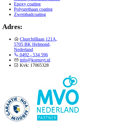
Epoxy coating
Polyurethaan coating
Zwembadcoating
Adres:
Churchilllaan 121A,
5705 BK Helmond,
Nederland
0492 - 534 596
info@kornuyt.nl
Kvk: 17065328