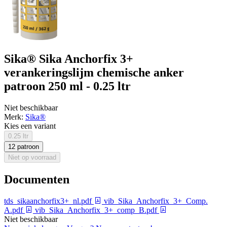
Sika® Sika Anchorfix 3+
verankeringslijm chemische anker
patroon 250 ml - 0.25 ltr
Niet beschikbaar
Merk:
Sika®
Kies een variant
0.25 ltr
12 patroon
Niet op voorraad
Documenten
tds_sikaanchorfix3+_nl.pdf
vib_Sika_Anchorfix_3+_Comp.
A.pdf
vib_Sika_Anchorfix_3+_comp_B.pdf
Niet beschikbaar