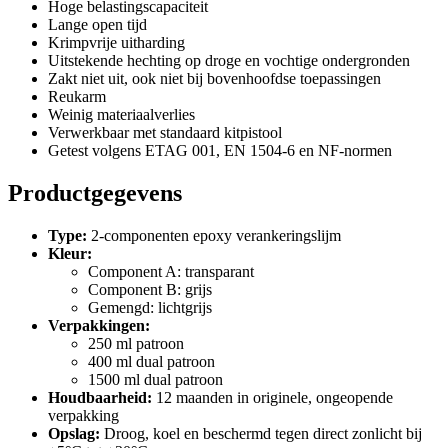
Hoge belastingscapaciteit
Lange open tijd
Krimpvrije uitharding
Uitstekende hechting op droge en vochtige ondergronden
Zakt niet uit, ook niet bij bovenhoofdse toepassingen
Reukarm
Weinig materiaalverlies
Verwerkbaar met standaard kitpistool
Getest volgens ETAG 001, EN 1504-6 en NF-normen
Productgegevens
Type:
2-componenten epoxy verankeringslijm
Kleur:
Component A: transparant
Component B: grijs
Gemengd: lichtgrijs
Verpakkingen:
250 ml patroon
400 ml dual patroon
1500 ml dual patroon
Houdbaarheid:
12 maanden in originele, ongeopende
verpakking
Opslag:
Droog, koel en beschermd tegen direct zonlicht bij