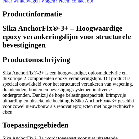
Naar winkelwagen
Vragen? Neem contact op!
Productinformatie
Sika AnchorFix®-3+ – Hoogwaardige
epoxy verankeringslijm voor structurele
bevestigingen
Productomschrijving
Sika AnchorFix®-3+ is een hoogwaardige, oplosmiddelvrije en
thixotrope 2-componenten epoxy verankeringslijm. Dit product is
speciaal ontwikkeld voor het structureel verankeren van wapening,
draadeinden, bouten en bevestigingssystemen in diverse
ondergronden. Dankzij de hoge belastingscapaciteit, krimpvrije
uitharding en uitstekende hechting is Sika AnchorFix®-3+ geschikt
voor zowel nieuwbouw als renovatieprojecten met hoge technische
eisen.
Toepassingsgebieden
Sika AnchorFix®-3+ wordt toegepast voor niet-uitzettende