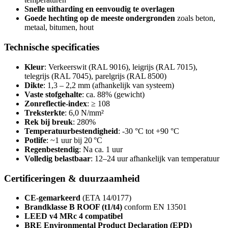
Snelle uitharding en eenvoudig te overlagen
Goede hechting op de meeste ondergronden
zoals beton,
metaal, bitumen, hout
Technische specificaties
Kleur
: Verkeerswit (RAL 9016), leigrijs (RAL 7015),
telegrijs (RAL 7045), parelgrijs (RAL 8500)
Dikte
: 1,3 – 2,2 mm (afhankelijk van systeem)
Vaste stofgehalte
: ca. 88% (gewicht)
Zonreflectie-index
: ≥ 108
Treksterkte
: 6,0 N/mm²
Rek bij breuk
: 280%
Temperatuurbestendigheid
: -30 °C tot +90 °C
Potlife
: ~1 uur bij 20 °C
Regenbestendig
: Na ca. 1 uur
Volledig belastbaar
: 12–24 uur afhankelijk van temperatuur
Certificeringen & duurzaamheid
CE-gemarkeerd
(ETA 14/0177)
Brandklasse B ROOF (t1/t4)
conform EN 13501
LEED v4 MRc 4 compatibel
BRE Environmental Product Declaration (EPD)