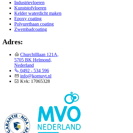
Industrievloeren
Kunststofvloeren
Kelder waterdicht maken
Epoxy coating
Polyurethaan coating
Zwembadcoating
Adres:
Churchilllaan 121A,
5705 BK Helmond,
Nederland
0492 - 534 596
info@kornuyt.nl
Kvk: 17065328