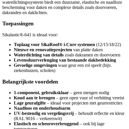
waterdichtingssysteem biedt een duurzame, elastische en naadloze
bescherming voor daken en complexe details zoals doorvoeren,
dakranden en daklichten.
Toepassingen
Sikalastic®-641 is ideaal voor:
Toplaag voor SikaRoof® i-Cure systemen
(12/15/18/22)
Nieuwe en renovatieprojecten
van platte daken
Waterdichting van details
zoals dakramen en doorvoeren
Levensduurverlenging van bestaande dakbedekking
Gevoelige omgevingen
waar geur een rol speelt (bijv.
ziekenhuizen, scholen)
Belangrijkste voordelen
1-component, gebruiksklaar
– geen mengen nodig
Koud aan te brengen
– geen open vuur of verhitting vereist
Lage geurafgifte
– ideaal voor projecten met geurrestricties
Naadloos en onderhoudsarm
UV-bestendig en vergelingsvrij
– behoudt reflectie en kleur
(RAL 9016 – verkeerswit)
Elastisch en scheuroverbruggend
– ook bij lage
temperaturen