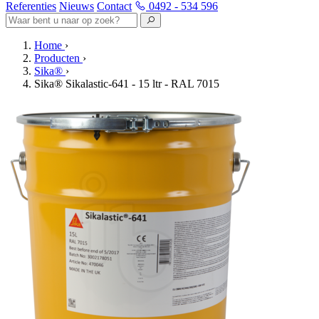
Referenties
Nieuws
Contact
0492 - 534 596
Home
›
Producten
›
Sika®
›
Sika® Sikalastic-641 - 15 ltr - RAL 7015