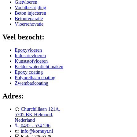
Gietvloeren
Vochtbestrijding
Beton injecteren
Betonreparatie
Vloerrenovatie
Veel bezocht:
Epoxyvloeren
Industrievloeren
Kunststofvloeren
Kelder waterdicht maken
Epoxy coating
Polyurethaan coating
Zwembadcoating
Adres:
Churchilllaan 121A,
5705 BK Helmond,
Nederland
0492 - 534 596
info@kornuyt.nl
Kvk: 17065328