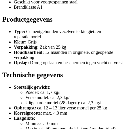
Geschikt voor voorgespannen staal
Brandklasse A1
Productgegevens
Type:
Cementgebonden vezelversterkte giet- en
reparatiemortel
Kleur:
Grijs
Verpakking:
Zak van 25 kg
Houdbaarheid:
12 maanden in originele, ongeopende
verpakking
Opslag:
Droog opslaan en beschermen tegen vocht en vorst
Technische gegevens
Soortelijk gewicht:
Poeder: ca. 1,7 kg/l
Verse mortel: ca. 2,3 kg/l
Uitgeharde mortel (28 dagen): ca. 2,3 kg/l
Opbrengst:
ca. 12 – 13 liter verse mortel per 25 kg
Korrelgrootte:
max. 4,0 mm
Laagdikte:
Minimaal: 10 mm
Maximaal: 50 mm per arbeidsgang (zonder grind)