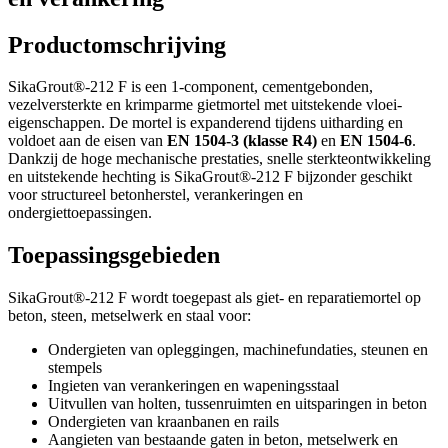
Productomschrijving
SikaGrout®-212 F is een 1-component, cementgebonden,
vezelversterkte en krimparme gietmortel met uitstekende vloei-
eigenschappen. De mortel is expanderend tijdens uitharding en
voldoet aan de eisen van
EN 1504-3 (klasse R4)
en
EN 1504-6
.
Dankzij de hoge mechanische prestaties, snelle sterkteontwikkeling
en uitstekende hechting is SikaGrout®-212 F bijzonder geschikt
voor structureel betonherstel, verankeringen en
ondergiettoepassingen.
Toepassingsgebieden
SikaGrout®-212 F wordt toegepast als giet- en reparatiemortel op
beton, steen, metselwerk en staal voor:
Ondergieten van opleggingen, machinefundaties, steunen en
stempels
Ingieten van verankeringen en wapeningsstaal
Uitvullen van holten, tussenruimten en uitsparingen in beton
Ondergieten van kraanbanen en rails
Aangieten van bestaande gaten in beton, metselwerk en