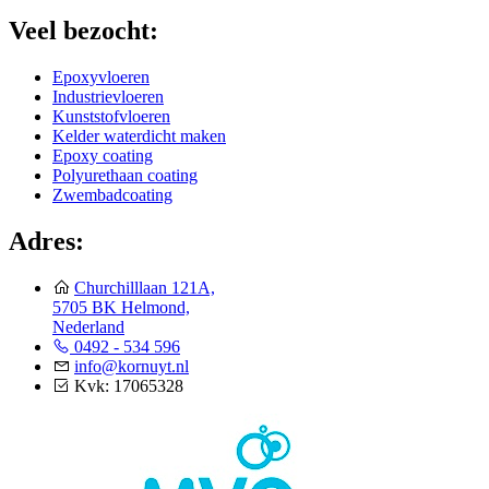
Veel bezocht:
Epoxyvloeren
Industrievloeren
Kunststofvloeren
Kelder waterdicht maken
Epoxy coating
Polyurethaan coating
Zwembadcoating
Adres:
Churchilllaan 121A,
5705 BK Helmond,
Nederland
0492 - 534 596
info@kornuyt.nl
Kvk: 17065328