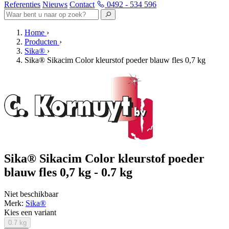
Referenties
Nieuws
Contact
0492 - 534 596
Home
›
Producten
›
Sika®
›
Sika® Sikacim Color kleurstof poeder blauw fles 0,7 kg
Sika® Sikacim Color kleurstof poeder
blauw fles 0,7 kg - 0.7 kg
Niet beschikbaar
Merk:
Sika®
Kies een variant
0.7 kg