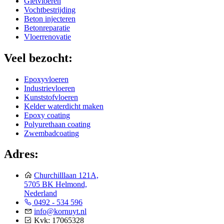
Gietvloeren
Vochtbestrijding
Beton injecteren
Betonreparatie
Vloerrenovatie
Veel bezocht:
Epoxyvloeren
Industrievloeren
Kunststofvloeren
Kelder waterdicht maken
Epoxy coating
Polyurethaan coating
Zwembadcoating
Adres:
Churchilllaan 121A,
5705 BK Helmond,
Nederland
0492 - 534 596
info@kornuyt.nl
Kvk: 17065328