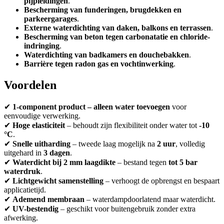
pijpleidingen
.
Bescherming van funderingen, brugdekken en
parkeergarages
.
Externe waterdichting van daken, balkons en terrassen
.
Bescherming van beton tegen carbonatatie en chloride-
indringing
.
Waterdichting van badkamers en douchebakken
.
Barrière tegen radon gas en vochtinwerking
.
Voordelen
✔
1-component product – alleen water toevoegen
voor
eenvoudige verwerking.
✔
Hoge elasticiteit
– behoudt zijn flexibiliteit onder water tot
-10
°C
.
✔
Snelle uitharding
– tweede laag mogelijk na
2 uur
, volledig
uitgehard in
3 dagen
.
✔
Waterdicht bij 2 mm laagdikte
– bestand tegen
tot 5 bar
waterdruk
.
✔
Lichtgewicht samenstelling
– verhoogt de opbrengst en bespaart
applicatietijd.
✔
Ademend membraan
– waterdampdoorlatend maar waterdicht.
✔
UV-bestendig
– geschikt voor buitengebruik zonder extra
afwerking.