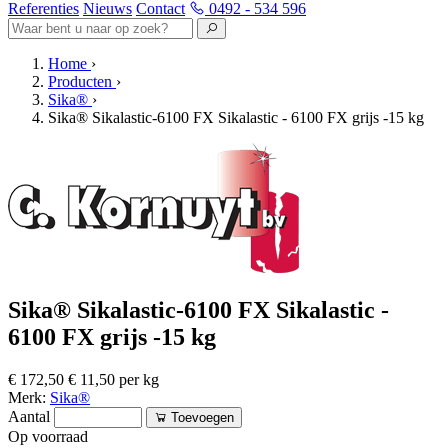
Referenties
Nieuws
Contact
0492 - 534 596
Home
›
Producten
›
Sika®
›
Sika® Sikalastic-6100 FX Sikalastic - 6100 FX grijs -15 kg
Sika® Sikalastic-6100 FX Sikalastic -
6100 FX grijs -15 kg
€ 172,50
€ 11,50 per kg
Merk:
Sika®
Aantal
Toevoegen
Op voorraad