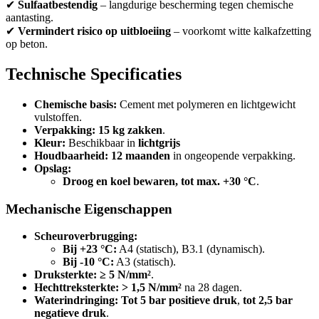
✔
Sulfaatbestendig
– langdurige bescherming tegen chemische
aantasting.
✔
Vermindert risico op uitbloeiing
– voorkomt witte kalkafzetting
op beton.
Technische Specificaties
Chemische basis:
Cement met polymeren en lichtgewicht
vulstoffen.
Verpakking:
15 kg zakken
.
Kleur:
Beschikbaar in
lichtgrijs
Houdbaarheid:
12 maanden
in ongeopende verpakking.
Opslag:
Droog en koel bewaren, tot max. +30 °C
.
Mechanische Eigenschappen
Scheuroverbrugging:
Bij +23 °C:
A4 (statisch), B3.1 (dynamisch).
Bij -10 °C:
A3 (statisch).
Druksterkte:
≥ 5 N/mm²
.
Hechttreksterkte:
> 1,5 N/mm²
na 28 dagen.
Waterindringing:
Tot 5 bar positieve druk
,
tot 2,5 bar
negatieve druk
.