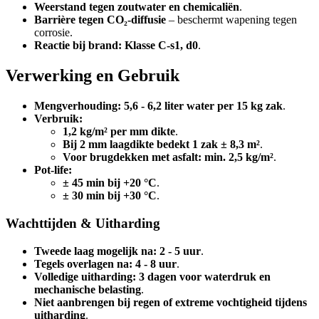
Weerstand tegen zoutwater en chemicaliën
.
Barrière tegen CO₂-diffusie
– beschermt wapening tegen
corrosie.
Reactie bij brand:
Klasse C-s1, d0
.
Verwerking en Gebruik
Mengverhouding:
5,6 - 6,2 liter water per 15 kg zak
.
Verbruik:
1,2 kg/m² per mm dikte
.
Bij 2 mm laagdikte bedekt 1 zak ± 8,3 m²
.
Voor brugdekken met asfalt: min. 2,5 kg/m²
.
Pot-life:
± 45 min bij +20 °C
.
± 30 min bij +30 °C
.
Wachttijden & Uitharding
Tweede laag mogelijk na:
2 - 5 uur
.
Tegels overlagen na:
4 - 8 uur
.
Volledige uitharding:
3 dagen voor waterdruk en
mechanische belasting
.
Niet aanbrengen bij regen of extreme vochtigheid tijdens
uitharding
.