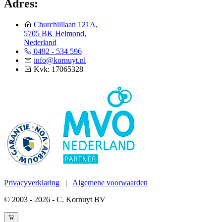
Adres:
Churchilllaan 121A,
5705 BK Helmond,
Nederland
0492 - 534 596
info@kornuyt.nl
Kvk: 17065328
Privacyverklaring
|
Algemene voorwaarden
© 2003 - 2026 - C. Kornuyt BV