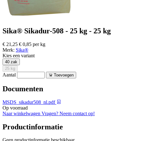
Sika® Sikadur-508 - 25 kg - 25 kg
€ 21,25
€ 0,85 per kg
Merk:
Sika®
Kies een variant
40 zak
25 kg
Aantal
Toevoegen
Documenten
MSDS_sikadur508_nl.pdf
Op voorraad
Naar winkelwagen
Vragen? Neem contact op!
Productinformatie
Geen productinformatie beschikbaar.